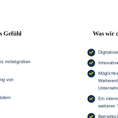
s Gefühl
Was wir d
Digitalis
bis mittelgroßen
Innovativ
Möglichke
ung von
Weiterent
Unterneh
Bädern
Ein inter
weiteren 
Betriebli