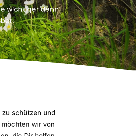
e wichtiger denn
über.
t zu schützen und
l möchten wir von
n, die Dir helfen